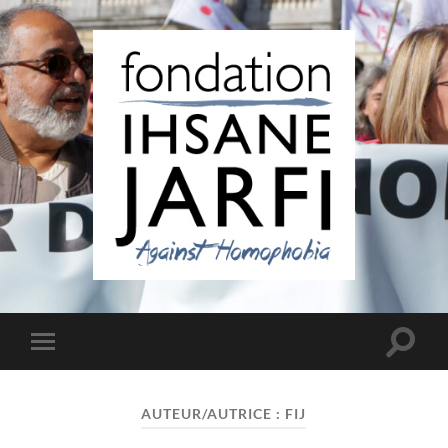
Fondation
Ihsane
Jarfi
Toggle
Toggle
search
mobile
field
menu
AUTEUR/AUTRICE :
FIJ