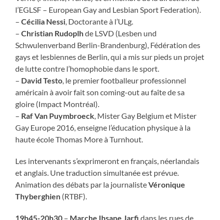
l’EGLSF – European Gay and Lesbian Sport Federation).
–
Cécilia Nessi
, Doctorante à l’ULg.
–
Christian Rudoplh
de LSVD (Lesben und
Schwulenverband Berlin-Brandenburg), Fédération des
gays et lesbiennes de Berlin, qui a mis sur pieds un projet
de lutte contre l’homophobie dans le sport.
–
David Testo
, le premier footballeur professionnel
américain à avoir fait son coming-out au faîte de sa
gloire (Impact Montréal).
–
Raf Van Puymbroeck
, Mister Gay Belgium et Mister
Gay Europe 2016, enseigne l’éducation physique à la
haute école Thomas More à Turnhout.
Les intervenants s’exprimeront en français, néerlandais
et anglais. Une traduction simultanée est prévue.
Animation des débats par la journaliste
Véronique
Thyberghien
(RTBF).
19h45-20h30
–
Marche Ihsane Jarfi
dans les rues de