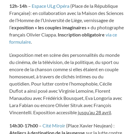
12h-14h
–
Espace ULg Opéra
(Place de la République
Française): en collaboration avec la Maison des Sciences
de l’Homme de l’Université de Liège, vernissagee de
l’
exposition « les couples imaginaires »
du photographe
français Olivier Ciappa.
Inscription obligatoire
via ce
formulaire
.
L’exposition met en scène des personnalités du monde
du cinéma, de la télévision, de la politique, du sport ou
encore de la chanson comme si elles étaient en couple
homosexuel, à travers de clichés intimes ou du
quotidien. Pour lutter contre l’homophobie, Cécile
Duflot a ainsi posé avec Virginie Lemoine, Florent
Manaudou avec Frédérick Bousquet, Eva Longoria avec
Lara Fabian ou encore Olivier Sitruk avec François
Vincentelli. Exposition accessible
jusqu’au 28 avril
.
14h30-17h00
–
Cité Miroir
(Place Xavier Neujean) :
Ateliers à destination de la jeunesse
sur la lutte contre