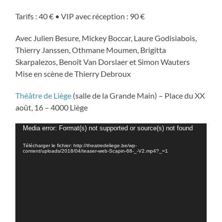
Tarifs : 40 € • VIP avec réception : 90 €
Avec Julien Besure, Mickey Boccar, Laure Godisiabois,
Thierry Janssen, Othmane Moumen, Brigitta
Skarpalezos, Benoît Van Dorslaer et Simon Wauters
Mise en scène de Thierry Debroux
Théâtre de Liège
(salle de la Grande Main) – Place du XX
août, 16 – 4000 Liège
Lecteur
Media error: Format(s) not supported or source(s) not found
vidéo
Télécharger le fichier: http://theatredeliege.be/wp-
content/uploads/2018/04/teaser-web-Scapin-68-_-V2.mp4?_=1