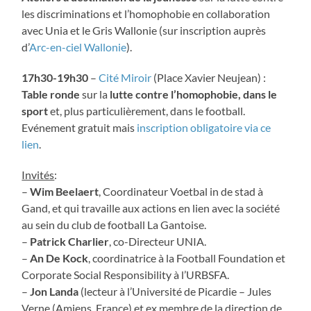
les discriminations et l’homophobie en collaboration
avec Unia et le Gris Wallonie (sur inscription auprès
d’
Arc-en-ciel Wallonie
).
17h30-19h30
–
Cité Miroir
(Place Xavier Neujean) :
Table ronde
sur la
lutte contre l’homophobie, dans le
sport
et, plus particulièrement, dans le football.
Evénement gratuit mais
inscription obligatoire via ce
lien
.
Invités
:
–
Wim Beelaert
, Coordinateur Voetbal in de stad à
Gand, et qui travaille aux actions en lien avec la société
au sein du club de football La Gantoise.
–
Patrick Charlier
, co-Directeur UNIA.
–
An De Kock
, coordinatrice à la Football Foundation et
Corporate Social Responsibility à l’URBSFA.
–
Jon Landa
(lecteur à l’Université de Picardie – Jules
Verne (Amiens, France) et ex membre de la direction de