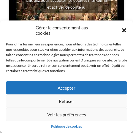
Cliquez pour accepter les cookies marketing
et activer ce contenu
Gérer le consentement aux
cookies
Pour offrir les meilleures expériences, nous utilisons des technologies telles
que les cookies pour stocker et/ou accéder aux informations des appareils. Le
fait de consentir à ces technologies nous permettra de traiter des données
telles que le comportement de navigation ou les ID uniques sur ce site. Le fait de
ne pas consentir ou de retirer son consentement peut avoir un effet négatif sur
certaines caractéristiques et fonctions.
Nabuchodonosor et les Babyloniens assiègent
Jérusalem. Le peuple juif, réduit en esclavage,
Accepter
détient la fille du roi, Fenena. Elle aime Ismaele,
neveu du roi de Jérusalem. Abigaille, fille
Refuser
bâtarde de Nabucco, est sa rivale. Quand ce
dernier est foudroyé pour s’être pris pour l’égal
Voir les préférences
des dieux, elle prend le pouvoir, condamne sa
demi-sœur et tourmente le peuple…
Politique de cookies