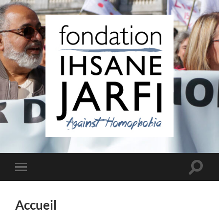
Fondation
Ihsane
Jarfi
Toggle
Toggle
search
mobile
field
menu
Accueil