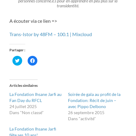
personnes concerné.e.s pour en apprendre en peu plus sur la
transidentité.
A écouter via ce lien =>
Trans-Istor by 48FM – 100.1 | Mixcloud
Partager :
Cliquez
Cliquez
pour
pour
partager
partager
sur
sur
Twitter(ouvre
Facebook(ouvre
dans
dans
une
une
Articles similaires
nouvelle
nouvelle
fenêtre)
fenêtre)
La Fondation Ihsane Jarfi au
Soirée de gala au profit de la
Fan Day du RFCL
Fondation: Récit de juin –
24 juillet 2025
avec Pippo Delbono
Dans "Non classé"
26 septembre 2015
Dans "activité"
La Fondation Ihsane Jarfi
fête ses 10 ans!