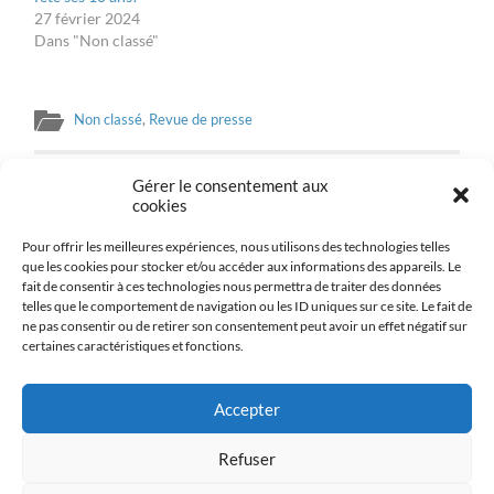
27 février 2024
Dans "Non classé"
Non classé
,
Revue de presse
Gérer le consentement aux
PREVIOUS POST
cookies
La Fondation Ihsane Jarfi fête ses 10 ans!
Pour offrir les meilleures expériences, nous utilisons des technologies telles
que les cookies pour stocker et/ou accéder aux informations des appareils. Le
NEXT POST
fait de consentir à ces technologies nous permettra de traiter des données
2 eme édition du Challenge Jarfi le 13 aout !
telles que le comportement de navigation ou les ID uniques sur ce site. Le fait de
ne pas consentir ou de retirer son consentement peut avoir un effet négatif sur
certaines caractéristiques et fonctions.
Accepter
Politique de confidentialité
Refuser