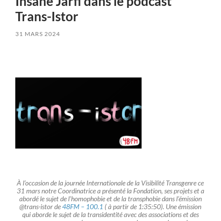
Ihsane Jarfi dans le podcast
Trans-Istor
31 MARS 2024
À l’occasion de la journée Internationale de la Visibilité Transgenre ce
31 mars notre Coordinatrice a présenté la Fondation, ses projets et a
abordé le sujet de l’homophobie et de la transphobie dans l’émission
@trans-istor de
48FM – 100.1
( à partir de 1:35:50). Une émission
qui aborde le sujet de la transidentité avec des associations et des