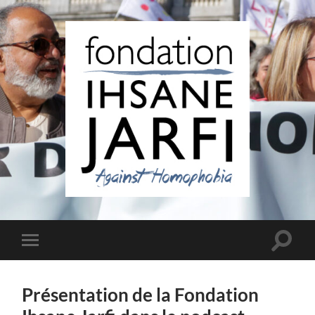
Fondation
Ihsane
Jarfi
Toggle
Toggle
search
mobile
field
menu
Présentation de la Fondation