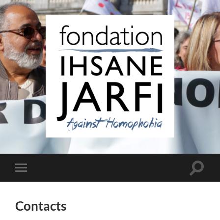
Fondation
Ihsane
Jarfi
Toggle
Toggle
search
mobile
field
menu
Contacts