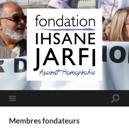
Fondation
Ihsane
Jarfi
Toggle
Toggle
search
mobile
field
menu
Membres fondateurs