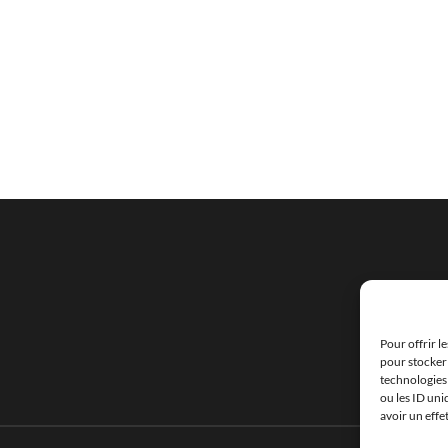
Pour offrir l
pour stocker 
technologies
ou les ID uni
avoir un effe