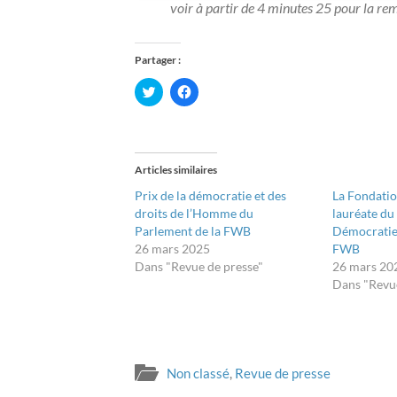
voir à partir de 4 minutes 25 pour la re
Partager :
Cliquez
Cliquez
pour
pour
partager
partager
sur
sur
Twitter(ouvre
Facebook(ouvre
dans
dans
une
une
nouvelle
nouvelle
Articles similaires
fenêtre)
fenêtre)
Prix de la démocratie et des
La Fondatio
droits de l’Homme du
lauréate du
Parlement de la FWB
Démocratie 
26 mars 2025
FWB
Dans "Revue de presse"
26 mars 20
Dans "Revue
Non classé
,
Revue de presse