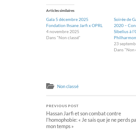
dans
dans
une
une
nouvelle
nouvelle
Articles similaires
fenêtre)
fenêtre)
Gala 5 décembre 2025
Soirée de G
Fondation Ihsane Jarfi x OPRL
2020 – Conc
4 novembre 2025
Sibelius à l
Dans "Non classé"
Philharmoni
23 septemb
Dans "Non 
Non classé
PREVIOUS POST
Hassan Jarfi et son combat contre
l’homophobie: « Je sais que je ne perds p
mon temps »