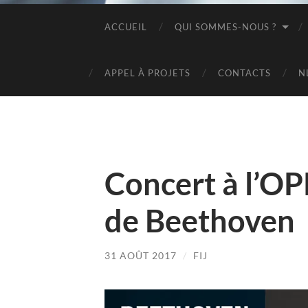
ACCUEIL
QUI SOMMES-NOUS ?
APPEL À PROJETS
CONTACTS
N
Concert à l’O
de Beethoven
31 AOÛT 2017
/
FIJ