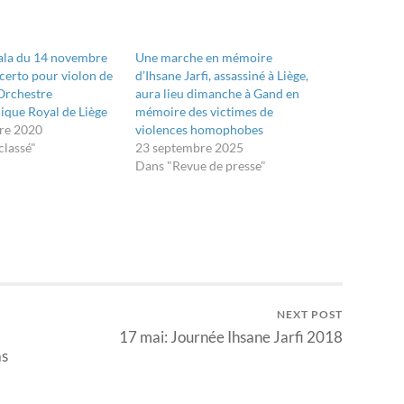
ala du 14 novembre
Une marche en mémoire
erto pour violon de
d’Ihsane Jarfi, assassiné à Liège,
’Orchestre
aura lieu dimanche à Gand en
que Royal de Liège
mémoire des victimes de
re 2020
violences homophobes
classé"
23 septembre 2025
Dans "Revue de presse"
NEXT POST
17 mai: Journée Ihsane Jarfi 2018
as