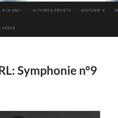
A LA UNE !
ACTIONS & PROJETS
SOUTENIR
R
L VERSIE
PRL: Symphonie n°9