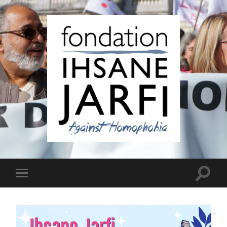
Fondation
Ihsane
Jarfi
Toggle
Toggle
search
mobile
field
menu