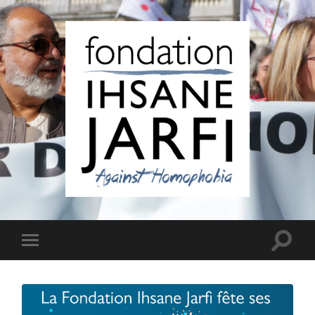
Fondation
Ihsane
Jarfi
Toggle
Toggle
search
mobile
field
menu