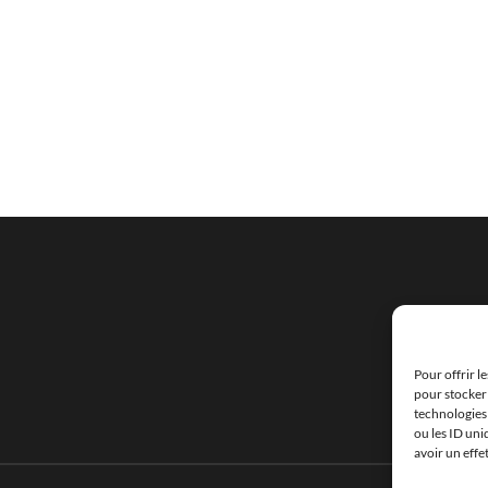
Pour offrir l
pour stocker 
technologies
ou les ID uni
avoir un effe