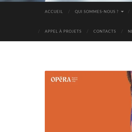
ACCUEIL
QUI SOMMES-NOUS ?
APPEL À PROJETS
CONTACTS
N