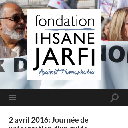
Fondation
Ihsane
Jarfi
Toggle
Toggle
search
mobile
field
menu
2 avril 2016: Journée de