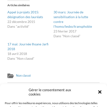
dans
dans
une
une
Articles similaires
nouvelle
nouvelle
fenêtre)
fenêtre)
Appel à projets 2015:
30 mars: Journée de
désignation des lauréats
sensibilisation à la lutte
22 décembre 2015
contre
Dans "activité"
l’homo/lesbo/transphobie
23 février 2017
Dans "Non classé"
17 mai: Journée Ihsane Jarfi
2018
18 avril 2018
Dans "Non classé"
Non classé
Gérer le consentement aux
PREVIOUS POST
cookies
6 Février 2016: anniversaire d’Ihsane…
Pour offrir les meilleures expériences, nous utilisons des technologies telles