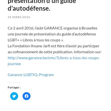
présentation d’un guide
d’autodéfense.
25 MARS 2016
Ce 2 avril 2016, l’asbl GARANCE organise à Bruxelles
une journée de présentation du guide d’autodéfense
LGBT+ « Libres à tous les coups ».
La Fondation Ihsane Jarfi est fière d’avoir pu participer
au cofinancement de cette publication. Information sur:
http://www.garance.be/cms/?Libres-a-tous-les-coups-
journee
Garance-LGBTIQ-Program
Partager :
Cliquez
Cliquez
pour
pour
partager
partager
sur
sur
Twitter(ouvre
Facebook(ouvre