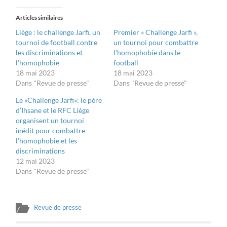
Twitter(ouvre
Facebook(ouvre
dans
dans
une
une
Articles similaires
nouvelle
nouvelle
fenêtre)
fenêtre)
Liège : le challenge Jarfi, un
Premier « Challenge Jarfi »,
tournoi de football contre
un tournoi pour combattre
les discriminations et
l’homophobie dans le
l’homophobie
football
18 mai 2023
18 mai 2023
Dans "Revue de presse"
Dans "Revue de presse"
Le «Challenge Jarfi»: le père
d’Ihsane et le RFC Liège
organisent un tournoi
inédit pour combattre
l’homophobie et les
discriminations
12 mai 2023
Dans "Revue de presse"
Revue de presse