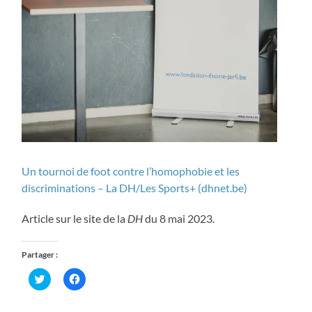
Un tournoi de foot contre l’homophobie et les
discriminations – La DH/Les Sports+ (dhnet.be)
Article sur le site de la
DH
du 8 mai 2023.
Partager :
Cliquez
Cliquez
pour
pour
partager
partager
sur
sur