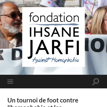
Fondation
Ihsane
Jarfi
Toggle
Toggle
search
mobile
field
menu
Un tournoi de foot contre