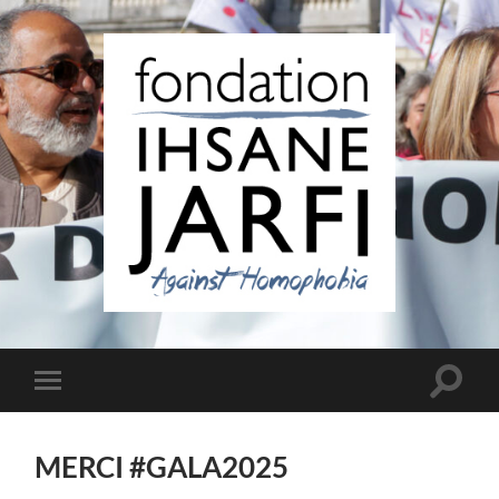
Fondation
Ihsane
Jarfi
Toggle
Toggle
search
mobile
field
menu
MERCI #GALA2025