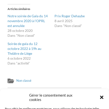
Twitter(ouvre
Facebook(ouvre
dans
dans
une
une
Articles similaires
nouvelle
nouvelle
fenêtre)
fenêtre)
Notre soirée de Gala du 14
Prix Roger Dehaybe
novembre 2020 à l’OPRL
8 avril 2025
est annulée
Dans "Non classé"
28 octobre 2020
Dans "Non classé"
Soirée de gala du 12
octobre 2022 à 19h au
Théâtre de Liège
6 octobre 2022
Dans "activité"
Non classé
Gérer le consentement aux
PREVIOUS POST
cookies
Gala 5 décembre 2025 Fondation Ihsane Jarfi x OPRL
Pour offrir les meilleures expériences, nous utilisons des technologies telles