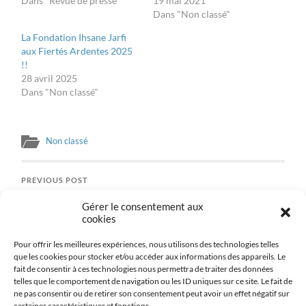
Dans "Revue de presse"
19 mai 2021
Dans "Non classé"
La Fondation Ihsane Jarfi
aux Fiertés Ardentes 2025
!!
28 avril 2025
Dans "Non classé"
Non classé
PREVIOUS POST
COLLOQUE « Propagation des discours haineux sur le
Gérer le consentement aux
web: Quel impact? »
cookies
Pour offrir les meilleures expériences, nous utilisons des technologies telles
NEXT POST
que les cookies pour stocker et/ou accéder aux informations des appareils. Le
Présentation de la Fondation Ihsane Jarfi dans le podcast
fait de consentir à ces technologies nous permettra de traiter des données
Trans-Istor
telles que le comportement de navigation ou les ID uniques sur ce site. Le fait de
ne pas consentir ou de retirer son consentement peut avoir un effet négatif sur
certaines caractéristiques et fonctions.