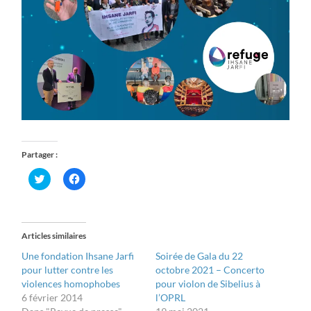
Partager :
Cliquez
Cliquez
pour
pour
partager
partager
sur
sur
Twitter(ouvre
Facebook(ouvre
dans
dans
une
une
Articles similaires
nouvelle
nouvelle
fenêtre)
fenêtre)
Une fondation Ihsane Jarfi
Soirée de Gala du 22
pour lutter contre les
octobre 2021 – Concerto
violences homophobes
pour violon de Sibelius à
6 février 2014
l’OPRL