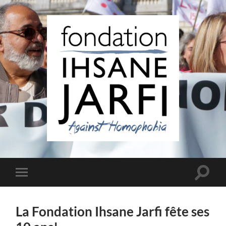
Fondation
Ihsane
Jarfi
Toggle
Toggle
search
mobile
field
menu
La Fondation Ihsane Jarfi fête ses