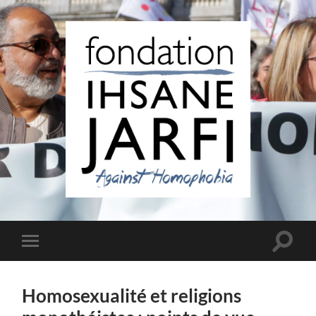
Fondation
Ihsane
Jarfi
Toggle
Toggle
search
mobile
field
menu
Homosexualité et religions