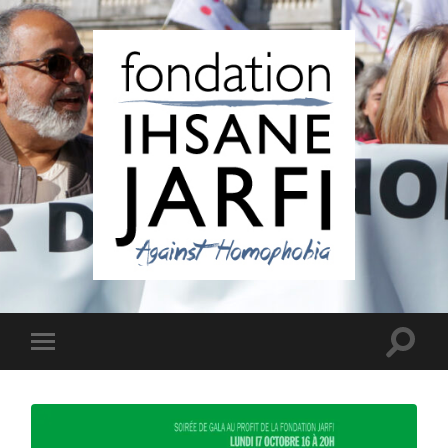
Fondation
Ihsane
Jarfi
Toggle
Toggle
search
mobile
field
menu