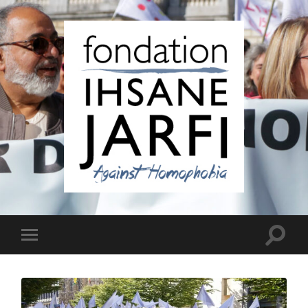
Fondation
Ihsane
Jarfi
Toggle
Toggle
search
mobile
field
menu